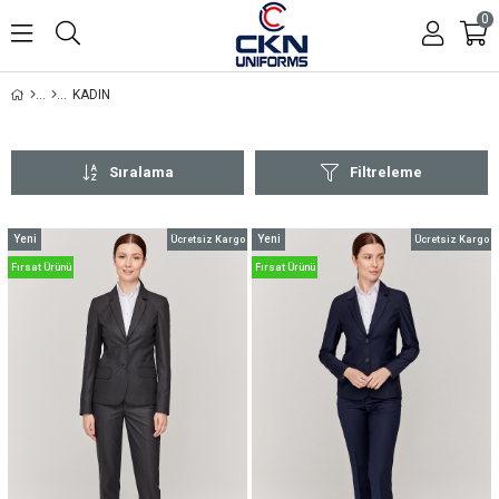
0
KADIN
Sıralama
Filtreleme
Yeni
Yeni
Ücretsiz Kargo
Ücretsiz Kargo
Ürün
Ürün
Fırsat Ürünü
Fırsat Ürünü