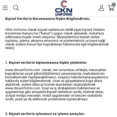
0
Kişisel Verilerin Korunmasına İlişkin Bilgilendirme;
CKN Uniforms olarak kişisel verilerinizin 6698 sayılı Kişisel Verilerin
Korunması Kanunu'na (“Kanun”) uygun olarak işlenerek, muhafaza
edilmesine büyük önem veriyoruz. Müşterilerimizi kişisel verileri
toplama, işleme, aktarma amacımız ve yöntemlerimiz ve buna bağlı
olarak sizlerin Kanun'dan kaynaklanan haklarınızla ilgili bilgilendirmek
isteriz.
1. Kişisel verilerin toplanmasına ilişkin yöntemler
www.cknuniforms.com olarak, veri sorumlusu sıfatıyla, mevzuattan
kaynaklanan yasal yükümlülüklerimiz çerçevesinde; markalarımızın
hizmetlerinden faydalanabilmeniz, onayınız halinde kampanyalarımız
hakkında sizleri bilgilendirmek, öneri ve şikayetlerinizi kayıt altına
alabilmek, sizlere daha iyi hizmet standartları oluşturabilmek
www.cknuniforms.com ticari ve iş stratejilerinin belirlenmesi ve
uygulanması gibi amaçlarla kişisel verilerinizi sözlü, internet sitesi,
sosyal medya mecraları, mobil uygulamalar ve benzeri vasıtalarla
sözlü, yazılı ya da elektronik yöntemlerle toplamaktayız.
2. Kişisel verilerin işlenmesi ve işleme amaçları