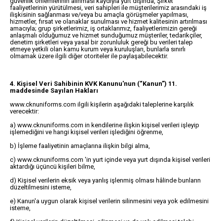
güvenlik önlemlerinin alınması kaydıyla yurt dışında, Şirket
faaliyetlerinin yürütülmesi, veri sahipleri ile müşterilerimiz arasındaki iş
ilişkisinin sağlanması ve/veya bu amaçla görüşmeler yapılması,
hizmetler, fırsat ve olanaklar sunulması ve hizmet kalitesinin artırılması
amacıyla; grup şirketlerimiz, iş ortaklarımız, faaliyetlerimizin gereği
anlaşmalı olduğumuz ve hizmet sunduğumuz müşteriler, tedarikçiler,
denetim şirketleri veya yasal bir zorunluluk gereği bu verileri talep
etmeye yetkili olan kamu kurum veya kuruluşları, bunlarla sınırlı
olmamak üzere ilgili diğer otoriteler ile paylaşabilecektir.
4. Kişisel Veri Sahibinin KVK Kanunu'nun (“Kanun”) 11.
maddesinde Sayılan Hakları
www.cknuniforms.com ilgili kişilerin aşağıdaki taleplerine karşılık
verecektir:
a) www.cknuniforms.com in kendilerine ilişkin kişisel verileri işleyip
işlemediğini ve hangi kişisel verileri işlediğini öğrenme,
b) İşleme faaliyetinin amaçlarına ilişkin bilgi alma,
c) www.cknuniforms.com 'in yurt içinde veya yurt dışında kişisel verileri
aktardığı üçüncü kişileri bilme,
d) Kişisel verilerin eksik veya yanlış işlenmiş olması hâlinde bunların
düzeltilmesini isteme,
e) Kanun'a uygun olarak kişisel verilerin silinmesini veya yok edilmesini
isteme,