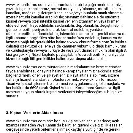
www.cknuniforms.com veri sorumlusu sıfatı ile çağrı merkezlerimiz,
yazılı iletişim kanallarımız, sosyal medya sayfalarımız, mobil iletişim
kanalları, mağaza içi iletişim kanalları ve/veya bunlarla sınırlı olmamak
üzere her türlü kanallar aracılığı ile; onayınız dahilinde elde ettiğimiz
kişisel ve/veya özel nitelikli kişisel verileriniz tamamen veya kısmen
elde edilebilir, kaydedilebilir, saklanabilir, depolanabilir, değiştirilebilir,
güncellenebilir, periyodik olarak kontrol edilebilir, yeniden
düzenlenebilir, sınıflandırılabilir, işlendikleri amaç için gerekli olan ya da
ilgili kanunda öngörülen süre kadar muhafaza edilebilir, kanuni ya da
hizmete bağlı fiili gereklilikler halinde www.cknuniforms.com 'ın birlikte
çalıştığı özel-tüzel kişilerle ya da kanunen yükümlü olduğu kamu kurum
ve kuruluşlarıyla ve/veya Türkiye'de veya yurt dışında mukim olan ilgili 3.
kişi gerçek kişi/tüzel kişilerle paylaşılabilir/devredilebilir, kanuni ya da
hizmete bağlı fiili gereklilikler halinde yurtdışına aktarılabilir.
www.cknuniforms.com müşterilerinin markalarımızın hizmetlerinden
faydalanabilmesi, onayınız halinde kampanyalarımız hakkında sizleri
bilgilendirmek, öneri ve şikayetlerinizi kayıt altına alabilmek, sizlere
daha iyi hizmet standartları oluşturabilmek, www.cknuniforms.com
ticari ve iş stratejilerinin belirlenmesi ve uygulanması gibi amaçlarla ve
her halükarda 6698 sayılı Kişisel Verilerin Korunması Kanunu ve ilgili
mevzuata uygun olarak kişisel verilerinizi işleyebileceğimizi bilginize
sunarız.
3. Kişisel Verilerin Aktarılması
www.cknuniforms.com söz konusu kişisel verilerinizi sadece; açık
rızanıza istinaden veya Kanun'da belirtilen güvenlik ve gizlilik esasları
çerçevesinde yeterli önlemler alınmak kaydıyla yurt içinde ve gerekli