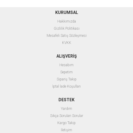
KURUMSAL
Hakkımızda
Gizlilik Politikası
Mesafeli Satış Sözleşmesi
KVKK
ALIŞVERİŞ
Hesabım
Sepetim
Sipariş Takip
İptal İade Koşulları
DESTEK
Yardım
Sıkça Sorulan Sorular
Kargo Takip
İletişim