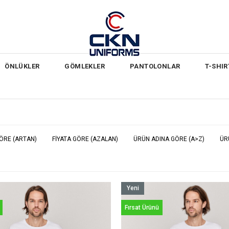
ÖNLÜKLER
GÖMLEKLER
PANTOLONLAR
T-SHIR
GÖRE (ARTAN)
FIYATA GÖRE (AZALAN)
ÜRÜN ADINA GÖRE (A>Z)
ÜR
Yeni
Ürün
Fırsat Ürünü