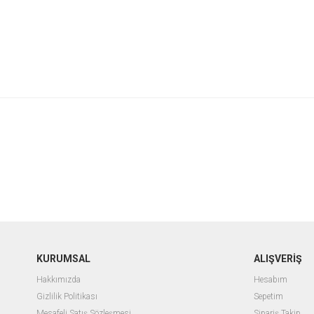
KURUMSAL
ALIŞVERİŞ
Hakkımızda
Hesabım
Gizlilik Politikası
Sepetim
Mesafeli Satış Sözleşmesi
Sipariş Takip