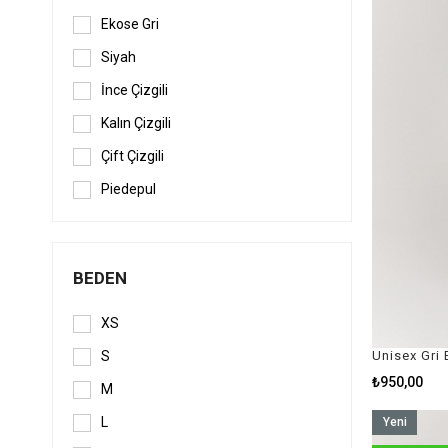
Ekose Gri
Siyah
İnce Çizgili
Kalın Çizgili
Çift Çizgili
Piedepul
BEDEN
XS
Unisex Gri
S
₺950,00
M
L
Yeni
Ürün