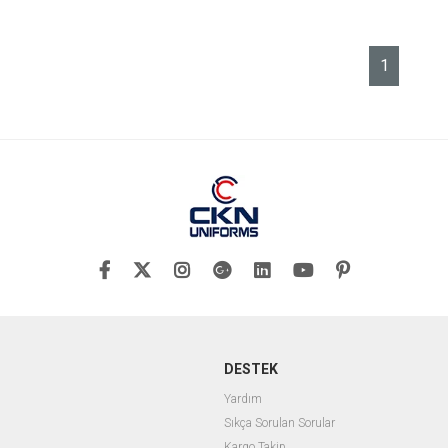
1
DESTEK
Yardım
Sıkça Sorulan Sorular
Kargo Takip