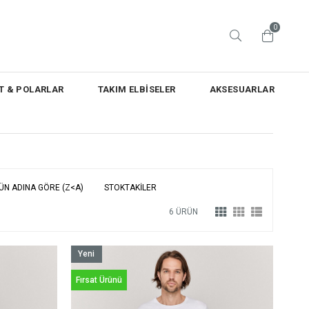
0
T & POLARLAR
TAKIM ELBİSELER
AKSESUARLAR
ÜN ADINA GÖRE (Z<A)
STOKTAKILER
6 ÜRÜN
Yeni
Ürün
Fırsat Ürünü