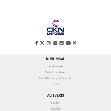
KURUMSAL
Hakkımızda
Gizlilik Politikası
Mesafeli Satış Sözleşmesi
KVKK
ALIŞVERİŞ
Hesabım
Sepetim