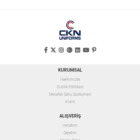
KURUMSAL
Hakkımızda
Gizlilik Politikası
Mesafeli Satış Sözleşmesi
KVKK
ALIŞVERİŞ
Hesabım
Sepetim